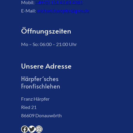
Mobil:
+49 (0) 151 43 81 4381
E-Mail:
michael.haerpfer@gmx.de
Öffnungszeiten
Mo – So: 06:00 – 21:00 Uhr
Unsere Adresse
Härpfer´sches
Fronfischlehen
Franz Härpfer
Ried 21
86609 Donauwörth
Facebook
Twitter
Instagram