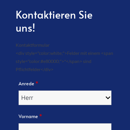
Kontaktieren Sie
uns!
Kontaktformular
<div style="color:white;">Felder mit einem <span
style="color:#e80000;">*</span> sind
Pflichtfelder</div>
Anrede
*
Vorname
*